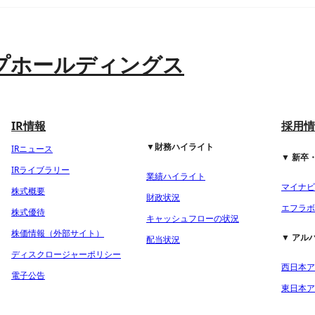
プホールディングス
IR情報
採用情
▼財務ハイライト
IRニュース
▼ 新卒
IRライブラリー
業績ハイライト
マイナビ2
株式概要
財政状況
エフラボ2
株式優待
キャッシュフローの状況
株価情報（外部サイト）
▼ アル
配当状況
ディスクロージャーポリシー
西日本ア
電子公告
東日本ア