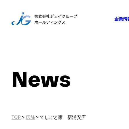
企業情
News
TOP
>
店舗
>
てしごと家 新浦安店