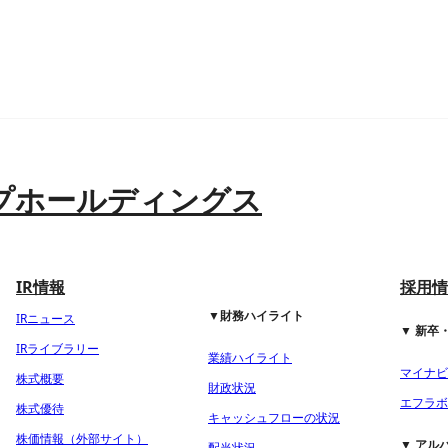
プホールディングス
IR情報
採用情
▼財務ハイライト
IRニュース
▼ 新卒
IRライブラリー
業績ハイライト
マイナビ2
株式概要
財政状況
エフラボ2
株式優待
キャッシュフローの状況
株価情報（外部サイト）
▼ アル
配当状況