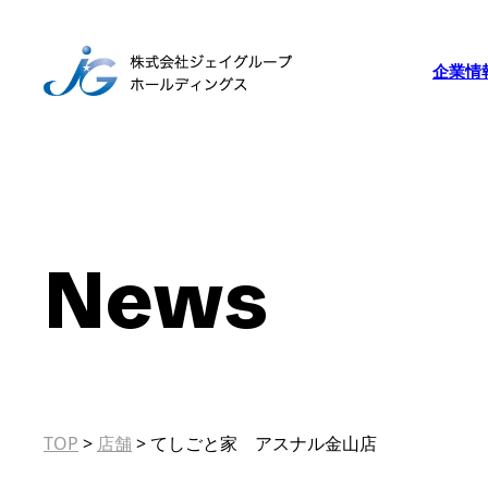
企業情
News
TOP
>
店舗
>
てしごと家 アスナル金山店