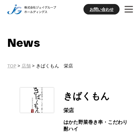
お問い合わせ
News
TOP
>
店舗
>
きばくもん 栄店
きばくもん
栄店
はかた野菜巻き串・こだわり
酎ハイ