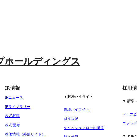
プホールディングス
IR情報
採用情
▼財務ハイライト
IRニュース
▼ 新卒
IRライブラリー
業績ハイライト
マイナビ2
株式概要
財政状況
エフラボ2
株式優待
キャッシュフローの状況
株価情報（外部サイト）
▼ アル
配当状況