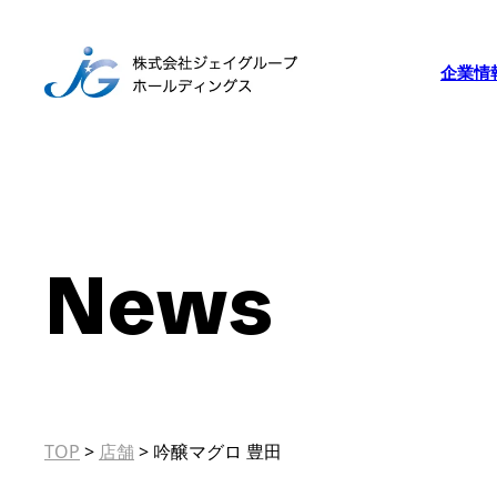
企業情
News
TOP
>
店舗
>
吟醸マグロ 豊田