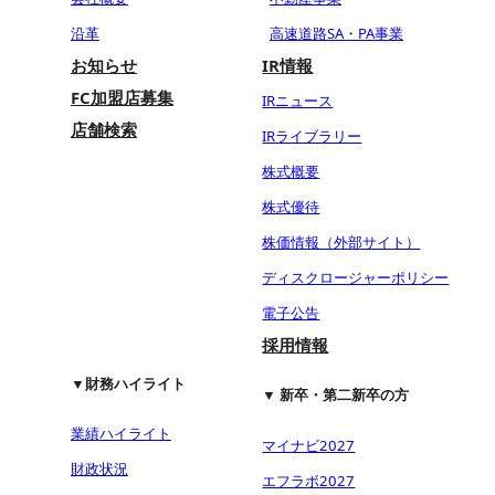
沿革
高速道路SA・PA事業
お知らせ
IR情報
FC加盟店募集
IRニュース
店舗検索
IRライブラリー
株式概要
株式優待
株価情報（外部サイト）
ディスクロージャーポリシー
電子公告
採用情報
▼財務ハイライト
▼ 新卒・第二新卒の方
業績ハイライト
マイナビ2027
財政状況
エフラボ2027