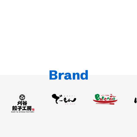
詳細を見る
詳細を見る
飲食事業
不動産事業
高速道路SA・PA事業
中部圏・関東圏を中⼼に、和⾷居酒屋、バル、
多業態開発力、地域密着を活かした
カフェ、中華、焼⾁など、幅広い業態を運営
地域と⼈をつなぎ、新しい賑わいを作る、
不動産運用プロデュース
地域密着のサービスエリア・パーキングエリアを運営
Brand