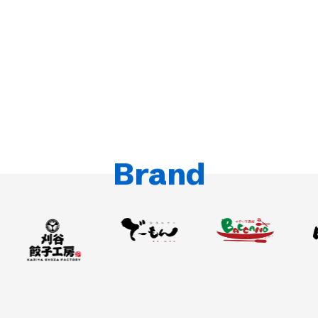
詳細を見る
詳細を見る
飲食事業
不動産事業
高速道路SA・PA事業
中部圏・関東圏を中⼼に、和⾷居酒屋、バル、
多業態開発力、地域密着を活かした
カフェ、中華、焼⾁など、幅広い業態を運営
地域と⼈をつなぎ、新しい賑わいを作る、
不動産運用プロデュース
地域密着のサービスエリア・パーキングエリアを運営
Brand