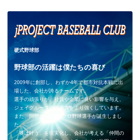
硬式野球部
野球部の活躍は僕たちの喜び
2009年に創部し、わずか4年で都市対抗本戦に出
場した、会社が誇るチームです。
選手の頑張りが、社員や企業に良い影響を与え、
ジェイグループの結束力をより強くしています。
また、同部から2人のプロ野球選手が誕生しまし
た。
「夢は叶う」を現実化し、会社が考える「仲間の